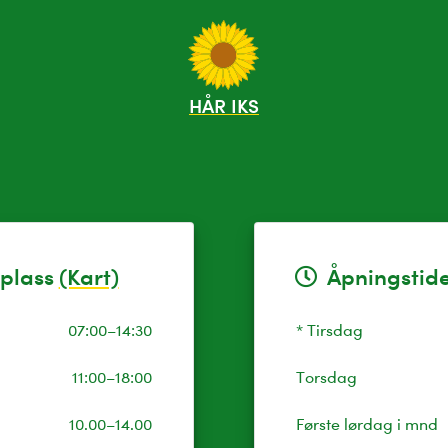
HÅR IKS
splass
(Kart)
Åpningstide
07:00–14:30
* Tirsdag
11:00–18:00
Torsdag
10.00–14.00
Første lørdag i mnd