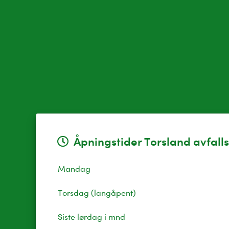
Åpningstider Torsland avfall
Mandag
Torsdag (langåpent)
Siste lørdag i mnd